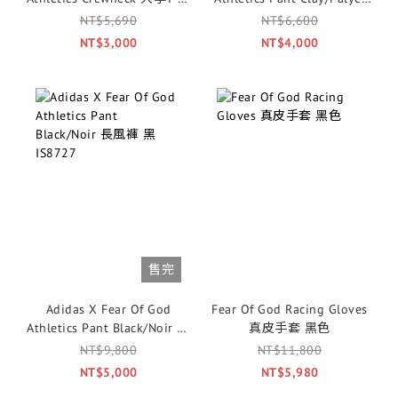
色
長棉褲 卡其
NT$5,690
NT$6,600
NT$3,000
NT$4,000
售完
Adidas X Fear Of God
Fear Of God Racing Gloves
Athletics Pant Black/Noir 長
真皮手套 黑色
風褲 黑 IS8727
NT$9,800
NT$11,800
NT$5,000
NT$5,980