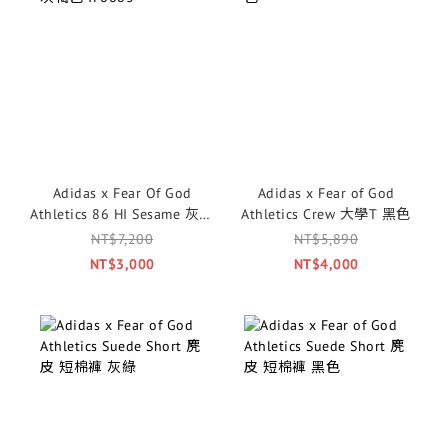
Adidas x Fear Of God
Adidas x Fear of God
Athletics 86 HI Sesame 灰褐
Athletics Crew 大學T 黑色
色 IF6683
NT$7,200
NT$5,890
NT$3,000
NT$4,000