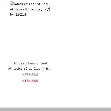
Adidas x Fear of God
Athletics 86 Lo Clay 卡其色
IE6213
NT$9,580
NT$4,500