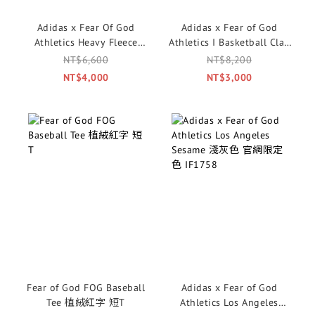
Adidas x Fear Of God
Adidas x Fear of God
Athletics Heavy Fleece
Athletics I Basketball Clay
Sweatpant 長棉褲 黑白
卡其色 IE6180
NT$6,600
NT$8,200
NT$4,000
NT$3,000
Fear of God FOG Baseball
Adidas x Fear of God
Tee 植絨紅字 短T
Athletics Los Angeles