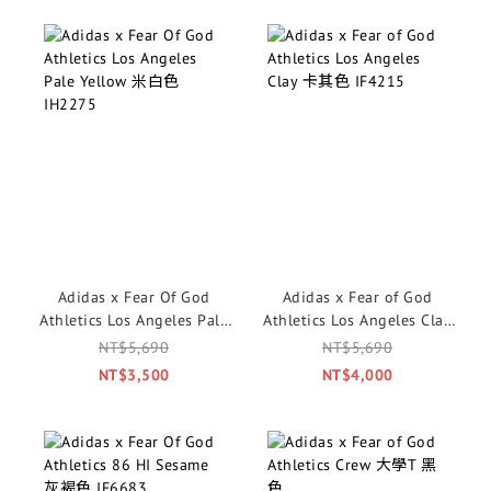
Adidas x Fear Of God
Adidas x Fear of God
Athletics Los Angeles Pale
Athletics Los Angeles Clay
Yellow 米白色 IH2275
卡其色 IF4215
NT$5,690
NT$5,690
NT$3,500
NT$4,000