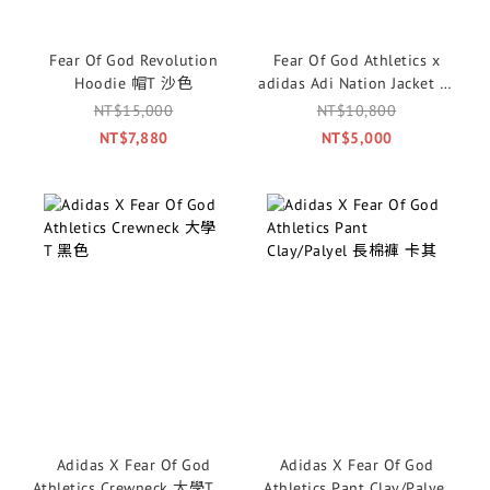
Fear Of God Revolution
Fear Of God Athletics x
Hoodie 帽T 沙色
adidas Adi Nation Jacket 衝
鋒外套 黑色 IS5299
NT$15,000
NT$10,800
NT$7,880
NT$5,000
Adidas X Fear Of God
Adidas X Fear Of God
Athletics Crewneck 大學T 黑
Athletics Pant Clay/Palyel