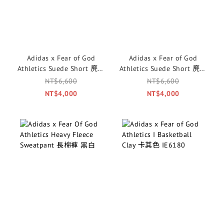
Adidas x Fear of God
Adidas x Fear of God
Athletics Suede Short 麂皮
Athletics Suede Short 麂皮
短棉褲 灰綠
短棉褲 黑色
NT$6,600
NT$6,600
NT$4,000
NT$4,000