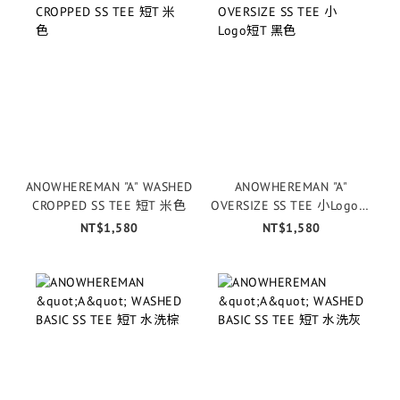
ANOWHEREMAN "A" WASHED
ANOWHEREMAN "A"
CROPPED SS TEE 短T 米色
OVERSIZE SS TEE 小Logo短
T 黑色
NT$1,580
NT$1,580