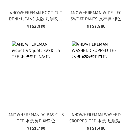
ANOWHEREMAN BOOT CUT
ANOWHEREMAN WIDE LEG
DENIM JEANS 女版 丹寧喇叭
SWEAT PANTS 長棉褲 棕色
褲 黑灰
NT$2,880
NT$2,880
ANOWHEREMAN "A" BASIC LS
ANOWHEREMAN WASHED
TEE 水洗長T 深灰色
CROPPED TEE 水洗 短版短T
白色
NT$1,780
NT$1,480