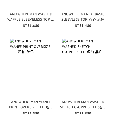
ANOWHEREMAN WASHED
ANOWHEREMAN "A" BASIC
WAFFLE SLEEVELESS TOP 背
SLEEVLESS TOP 背心 灰色
心 淺褐
NT$1,680
NT$1,480
ANOWHEREMAN WANFF
ANOWHEREMAN WASHED
PRINT OVERSIZE TEE 短袖
SKETCH CROPPED TEE 短袖
灰色
黑色
NT$1,580
NT$1,880