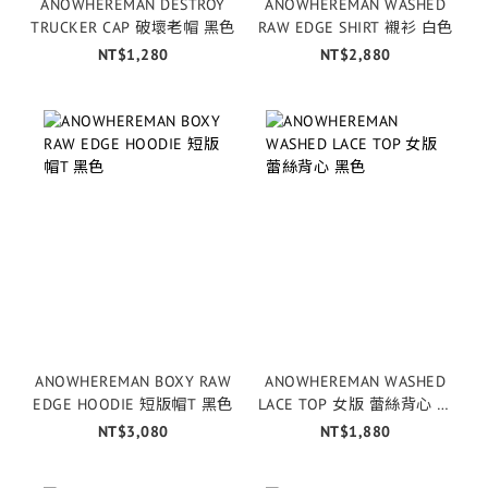
ANOWHEREMAN DESTROY
ANOWHEREMAN WASHED
TRUCKER CAP 破壞老帽 黑色
RAW EDGE SHIRT 襯衫 白色
NT$1,280
NT$2,880
ANOWHEREMAN BOXY RAW
ANOWHEREMAN WASHED
EDGE HOODIE 短版帽T 黑色
LACE TOP 女版 蕾絲背心 黑
色
NT$3,080
NT$1,880