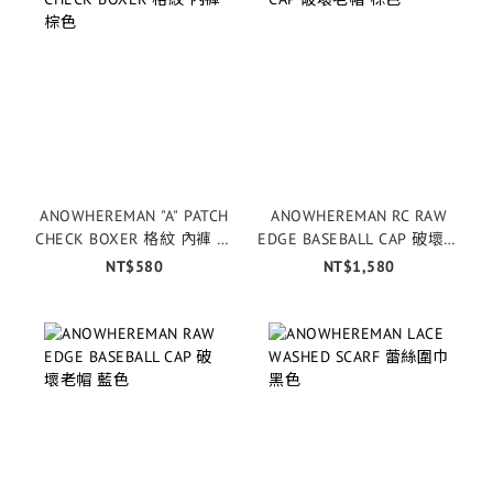
ANOWHEREMAN "A" PATCH
ANOWHEREMAN RC RAW
CHECK BOXER 格紋 內褲 棕
EDGE BASEBALL CAP 破壞老
色
帽 棕色
NT$580
NT$1,580