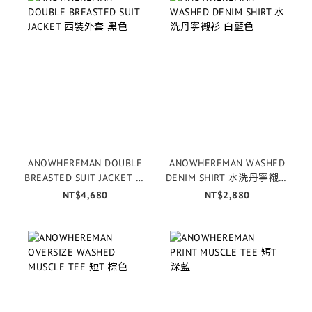
ANOWHEREMAN DOUBLE
ANOWHEREMAN WASHED
BREASTED SUIT JACKET 西
DENIM SHIRT 水洗丹寧襯衫
裝外套 黑色
白藍色
NT$4,680
NT$2,880