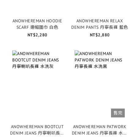
ANOWHEREMAN HOODIE
ANOWHEREMAN RELAX
SCARF 連帽圍巾 白色
DENIM PANTS 丹寧長褲 藍色
NT$2,280
NT$2,880
售完
ANOWHEREMAN BOOTCUT
ANOWHEREMAN PATWORK
DENIM JEANS 丹寧喇叭長褲
DENIM JEANS 丹寧長褲 水洗