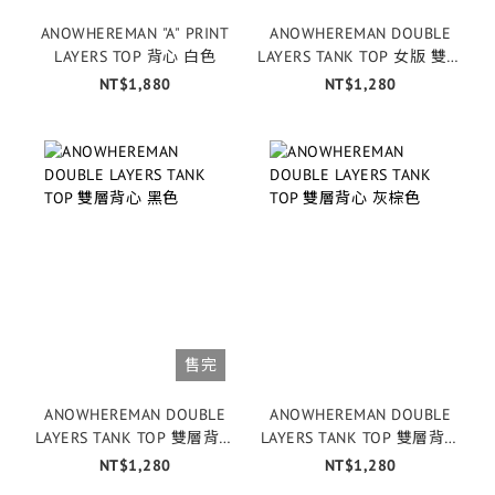
ANOWHEREMAN "A" PRINT
ANOWHEREMAN DOUBLE
LAYERS TOP 背心 白色
LAYERS TANK TOP 女版 雙層
背心 白色
NT$1,880
NT$1,280
售完
ANOWHEREMAN DOUBLE
ANOWHEREMAN DOUBLE
LAYERS TANK TOP 雙層背心
LAYERS TANK TOP 雙層背心
黑色
灰棕色
NT$1,280
NT$1,280