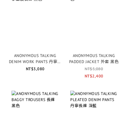
ANONYMOUS TALKING
ANONYMOUS TALKING
DENIM WORK PANTS 丹寧工
PADDED JACKET 外套 黑色
裝長褲 黑色
NT$3,080
NT$3,080
NT$2,400