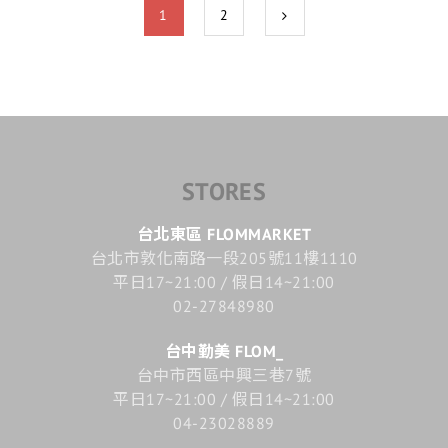
1
2
STORES
台北東區 FLOMMARKET
台北市敦化南路一段205號11樓1110
平日17~21:00 / 假日14~21:00
02-27848980
台中勤美 FLOM_
台中市西區中興三巷7號
平日17~21:00 / 假日14~21:00
04-23028889