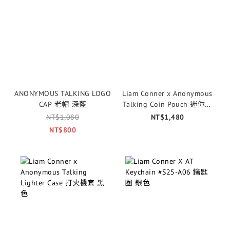
ANONYMOUS TALKING LOGO
Liam Conner x Anonymous
CAP 老帽 深藍
Talking Coin Pouch 迷你零
錢包 黑色
NT$1,080
NT$1,480
NT$800