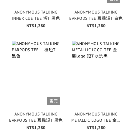
ANONYMOUS TALKING
ANONYMOUS TALKING
INNER CUE TEE 短T 黑色
EARPODS TEE 耳機短T 白色
NT$1,280
NT$1,280
售完
ANONYMOUS TALKING
ANONYMOUS TALKING
EARPODS TEE 耳機短T 黑色
METALLIC LOGO TEE 金屬
Logo 短T 水洗黑
NT$1,280
NT$1,280