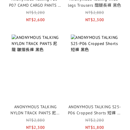
P07 CAMO CARGO PANTS 長
legs Trousers 闊腿長褲 黑色
褲 棕迷彩
NT$3,280
NT$2,880
NT$2,600
NT$2,300
ANONYMOUS TALKING
ANONYMOUS TALKING S25-
NYLON TRACK PANTS 尼龍
P06 Cropped Shorts 短褲 黑
皺摺長褲 黑色
色
NT$2,880
NT$2,280
NT$2,300
NT$1,800