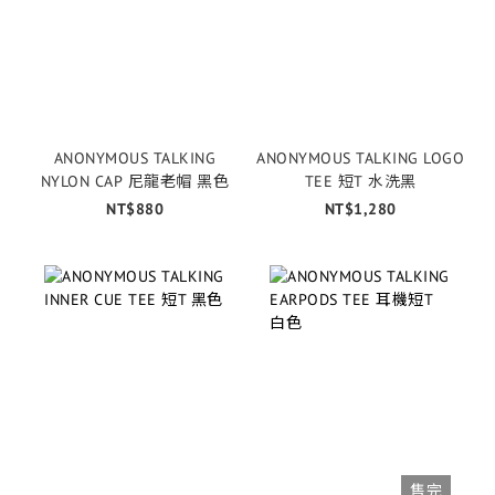
ANONYMOUS TALKING
ANONYMOUS TALKING LOGO
NYLON CAP 尼龍老帽 黑色
TEE 短T 水洗黑
NT$880
NT$1,280
售完