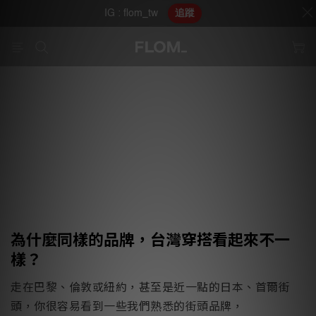
IG : flom_tw
追蹤
為什麼同樣的品牌，台灣穿搭看起來不一
樣？
走在巴黎、倫敦或紐約，甚至是近一點的日本、首爾街
頭，你很容易看到一些我們熟悉的街頭品牌，