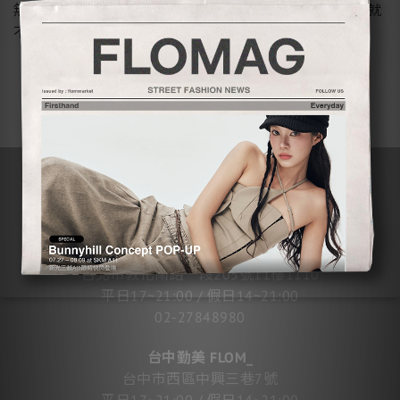
無法感受到背後的精髓的。因為這個品牌的起點，本來就
不是衣服。
STORES
台北東區 FLOMMARKET
台北市敦化南路一段205號11樓1110
平日17~21:00 / 假日14~21:00
02-27848980
台中勤美 FLOM_
台中市西區中興三巷7號
平日17~21:00 / 假日14~21:00