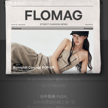
無法感受到背後的精髓的。因為這個品牌的起點，本來就
不是衣服。
STORES
台北東區 FLOMMARKET
台北市敦化南路一段205號11樓1110
平日17~21:00 / 假日14~21:00
02-27848980
台中勤美 FLOM_
台中市西區中興三巷7號
平日17~21:00 / 假日14~21:00