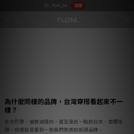
IG : flom_tw
追蹤
為什麼同樣的品牌，台灣穿搭看起來不一
樣？
走在巴黎、倫敦或紐約，甚至是近一點的日本、首爾街
頭，你很容易看到一些我們熟悉的街頭品牌，