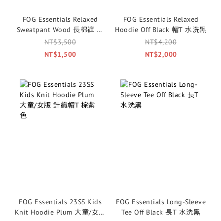
FOG Essentials Relaxed
FOG Essentials Relaxed
Sweatpant Wood 長棉褲 木
Hoodie Off Black 帽T 水洗黑
色
NT$3,500
NT$4,200
NT$1,500
NT$2,000
FOG Essentials 23SS Kids
FOG Essentials Long-Sleeve
Knit Hoodie Plum 大童/女版
Tee Off Black 長T 水洗黑