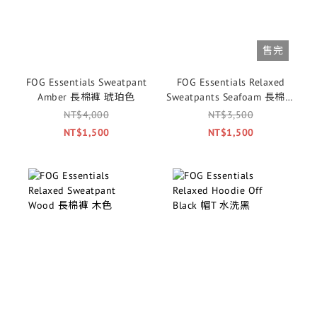
售完
FOG Essentials Sweatpant
FOG Essentials Relaxed
Amber 長棉褲 琥珀色
Sweatpants Seafoam 長棉褲
海沫綠
NT$4,000
NT$3,500
NT$1,500
NT$1,500