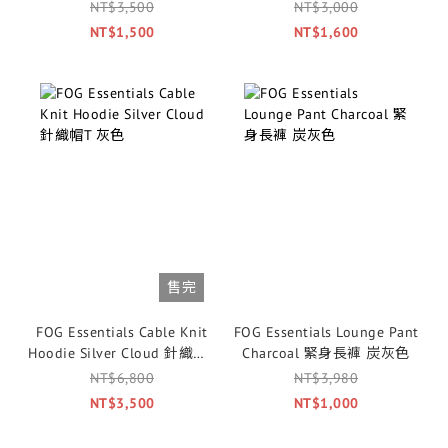
針織帽T 棕紫色
NT$3,500
NT$3,000
NT$1,500
NT$1,600
售完
FOG Essentials Cable Knit
FOG Essentials Lounge Pant
Hoodie Silver Cloud 針織帽T
Charcoal 緊身長褲 炭灰色
灰色
NT$6,800
NT$3,980
NT$3,500
NT$1,000