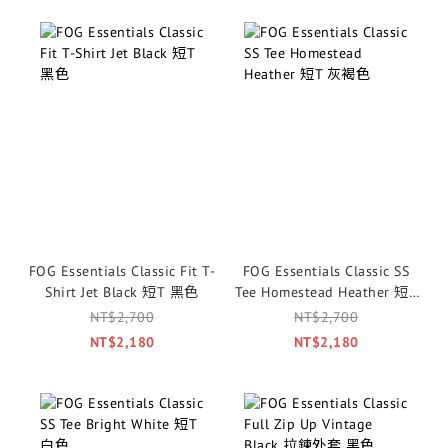
FOG Essentials Classic Fit T-
FOG Essentials Classic SS
Shirt Jet Black 短T 黑色
Tee Homestead Heather 短T
灰褐色
NT$2,700
NT$2,700
NT$2,180
NT$2,180