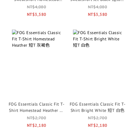
Heather 短棉褲 灰褐色
黑色
NT$4,080
NT$4,080
NT$3,580
NT$3,580
FOG Essentials Classic Fit T-
FOG Essentials Classic Fit T-
Shirt Homestead Heather 短
Shirt Bright White 短T 白色
T 灰褐色
NT$2,700
NT$2,700
NT$2,180
NT$2,180