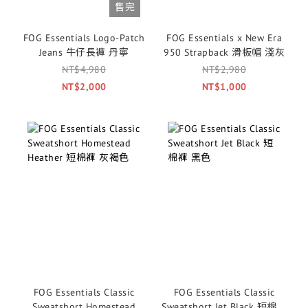
售完
FOG Essentials Logo-Patch
FOG Essentials x New Era
Jeans 牛仔長褲 丹寧
950 Strapback 滑板帽 淺灰
NT$4,980
NT$2,980
NT$2,000
NT$1,000
FOG Essentials Classic
FOG Essentials Classic
Sweatshort Homestead
Sweatshort Jet Black 短棉褲