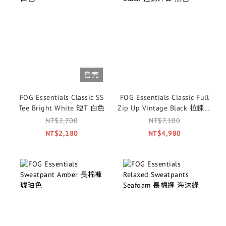
售完
FOG Essentials Classic SS
FOG Essentials Classic Full
Tee Bright White 短T 白色
Zip Up Vintage Black 拉鍊外
套 黑色
NT$2,700
NT$7,100
NT$2,180
NT$4,980