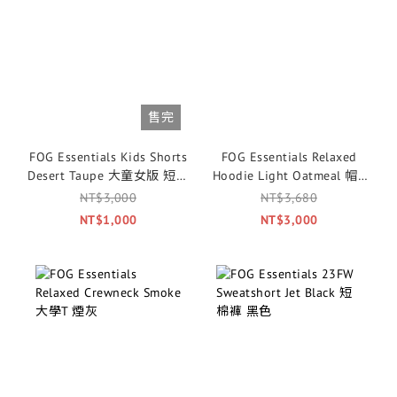
售完
FOG Essentials Kids Shorts
FOG Essentials Relaxed
Desert Taupe 大童女版 短褲
Hoodie Light Oatmeal 帽T
沙漠褐
淺灰
NT$3,000
NT$3,680
NT$1,000
NT$3,000