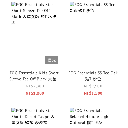
售完
FOG Essentials Kids Short-
FOG Essentials SS Tee Oak
Sleeve Tee Off Black 大童女
短T 沙色
版 短T 水洗黑
NT$2,980
NT$2,900
NT$1,000
NT$1,500