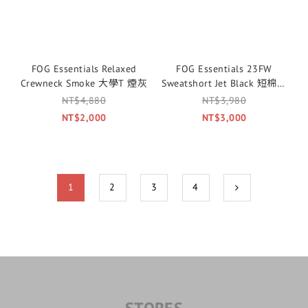
FOG Essentials Relaxed
FOG Essentials 23FW
Crewneck Smoke 大學T 煙灰
Sweatshort Jet Black 短棉褲
黑色
NT$4,880
NT$3,980
NT$2,000
NT$3,000
1
2
3
4