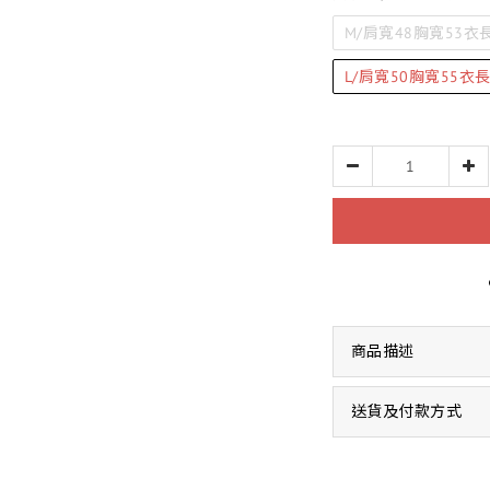
M/肩寬48胸寬53衣長
L/肩寬50胸寬55衣長
商品描述
送貨及付款方式