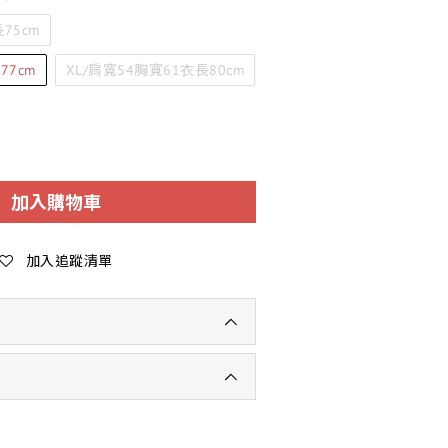
75cm
77cm
XL/肩寬54胸寬61衣長80cm
加入購物車
加入追蹤清單