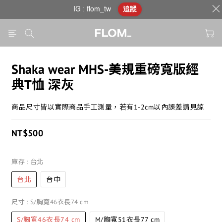
IG : flom_tw
追蹤
Shaka wear MHS-美規重磅寬版經
典T恤 深灰
商品尺寸皆以實際商品手工測量，若有1-2cm以內誤差請見諒
NT$500
庫存
: 台北
台北
台中
尺寸
: S/胸寬46衣長74 cm
S/胸寬46衣長74 cm
M/胸寬51衣長77 cm