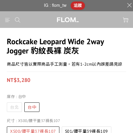
IG : flom_tw
追蹤
Rockcake Leopard Wide 2way
Jogger 豹紋長褲 炭灰
商品尺寸皆以實際商品手工測量，若有1-2cm以內誤差請見諒
NT$3,280
庫存
: 台中
台北
台中
尺寸
: XS00/腰平量37褲長107
XS00/腰平量37褲長107
S01/腰平量39褲長109