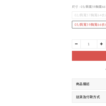
尺寸
: 03/肩寬59胸寬66
02/肩寬57胸寬64衣長
03/肩寬59胸寬66衣長
商品描述
送貨及付款方式