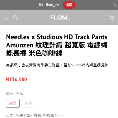
IG : flom_tw
追蹤
Needles x Studious HD Track Pants
Amunzen 紋理針織 超寬版 電繡蝴
蝶長褲 米色咖啡線
商品尺寸皆以實際商品手工測量，若有1-2cm以內誤差請見諒
NT$6,980
庫存
: 台北
台北
台中
尺寸
: S/腰平量37褲長105腿寬31 cm