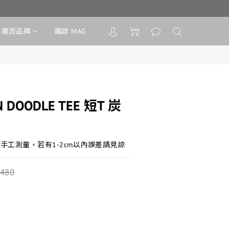
潮流品牌
雜誌 MAG
N DOODLE TEE 短T 炭
手工測量，若有1-2cm以內誤差請見諒
,480