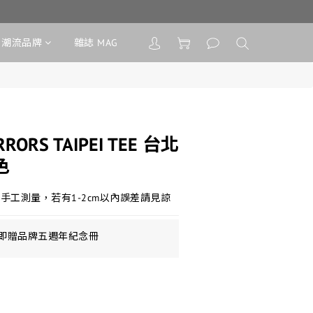
潮流品牌
雜誌 MAG
RRORS TAIPEI TEE 台北
色
手工測量，若有1-2cm以內誤差請見諒
即贈品牌五週年紀念冊