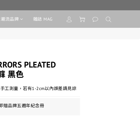
潮流品牌
雜誌 MAG
RRORS PLEATED
長褲 黑色
手工測量，若有1-2cm以內誤差請見諒
即贈品牌五週年紀念冊