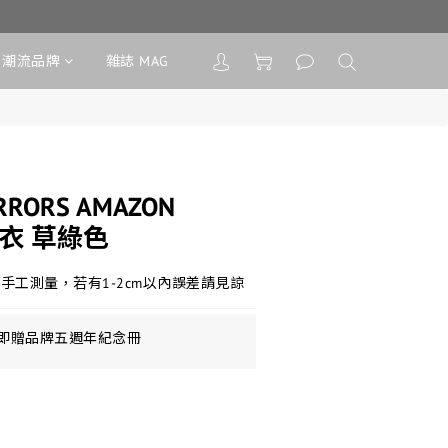
潮流品牌
雜誌 MAG
ERRORS AMAZON
 毛衣 草綠色
手工測量，若有1-2cm以內誤差請見諒
即贈品牌五週年紀念冊