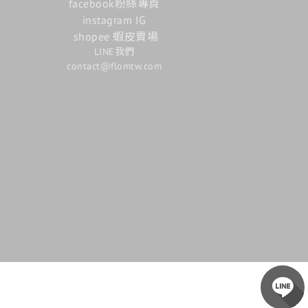
facebook粉絲專頁
instagram IG
shopee 蝦皮賣場
LINE我們
contact@flomtw.com